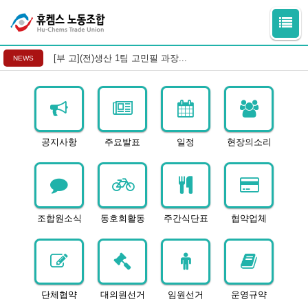
[부 고](전)생산 1팀 고민필 과장...
NEWS
공지사항
주요발표
일정
현장의소리
조합원소식
동호회활동
주간식단표
협약업체
단체협약
대의원선거
임원선거
운영규약